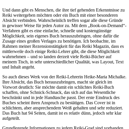
Und dann gibt es Menschen, die ihre tief gehenden Erkenntnisse zu
Reiki weitergeben möchten oder ein Buch mit einer besonderen
Absicht verbinden. Wahrscheinlich treffen sogar alle diese Gründe
in gewisser Weise für jeden Autor zu. Mit dem „Book-on-Demand“-
Verfahren gibt es eine einfache, schnelle und kostengünstige
Möglichkeit, sein eigenes Buch herauszubringen, ohne dafür die
Zusage eines großen Verlages zu benötigen. Ich beobachte, im
Rahmen meiner Rezensionstätigkeit für das Reiki Magazin, dass es
mittlerweile doch einige Reiki-Lehrer gibt, die diese Möglichkeit
wahrnehmen – und so landen derzeit viele Reiki-Bücher auf
meinem Tisch, in sehr unterschiedlicher Qualität, was Layout, Text
und Inhalt angeht.
So auch dieses Werk von der Reiki-Lehrerin Heike-Maria Michalke.
Ihre Absicht, das Buch herauszubringen, macht sie gleich im
Vorwort deutlich: Sie möchte damit ein schlichtes Reiki-Buch
schaffen, ohne Schnick-Schnack, das sich auf das Wesentliche
beschränkt und in jede Handtasche passt. Der erste Eindruck des
Buches scheint ihren Anspruch zu bestätigen. Das Cover ist in
schlichtem, aber ansprechendem Weiß gehalten und sehr reduziert.
Das Buch hat 94 Seiten, damit ist es relativ dünn, jedoch sehr klar
aufgeteilt.
Grundlegende Informationen zu jedem Reiki-Grad sind vorhanden,