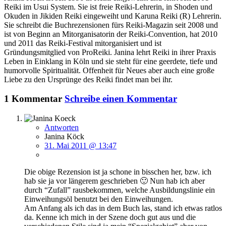
Reiki im Usui System. Sie ist freie Reiki-Lehrerin, in Shoden und
Okuden in Jikiden Reiki eingeweiht und Karuna Reiki (R) Lehrerin.
Sie schreibt die Buchrezensionen fürs Reiki-Magazin seit 2008 und
ist von Beginn an Mitorganisatorin der Reiki-Convention, hat 2010
und 2011 das Reiki-Festival mitorganisiert und ist
Gründungsmitglied von ProReiki. Janina lehrt Reiki in ihrer Praxis
Leben in Einklang in Köln und sie steht für eine geerdete, tiefe und
humorvolle Spiritualität. Offenheit für Neues aber auch eine große
Liebe zu den Ursprünge des Reiki findet man bei ihr.
1 Kommentar
Schreibe einen Kommentar
Antworten
Janina Köck
31. Mai 2011 @ 13:47
Die obige Rezension ist ja schone in bisschen her, bzw. ich
hab sie ja vor längerem geschrieben 🙂 Nun hab ich aber
durch “Zufall” rausbekommen, welche Ausbildungslinie ein
Einweihungsöl benutzt bei den Einweihungen.
Am Anfang als ich das in dem Buch las, stand ich etwas ratlos
da. Kenne ich mich in der Szene doch gut aus und die