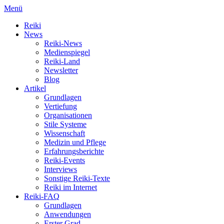
Menü
Reiki
News
Reiki-News
Medienspiegel
Reiki-Land
Newsletter
Blog
Artikel
Grundlagen
Vertiefung
Organisationen
Stile Systeme
Wissenschaft
Medizin und Pflege
Erfahrungsberichte
Reiki-Events
Interviews
Sonstige Reiki-Texte
Reiki im Internet
Reiki-FAQ
Grundlagen
Anwendungen
Erster Grad