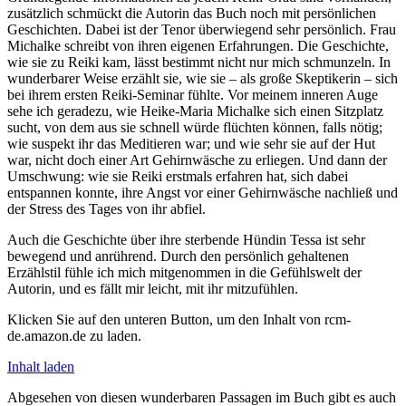
zusätzlich schmückt die Autorin das Buch noch mit persönlichen
Geschichten. Dabei ist der Tenor überwiegend sehr persönlich. Frau
Michalke schreibt von ihren eigenen Erfahrungen. Die Geschichte,
wie sie zu Reiki kam, lässt bestimmt nicht nur mich schmunzeln. In
wunderbarer Weise erzählt sie, wie sie – als große Skeptikerin – sich
bei ihrem ersten Reiki-Seminar fühlte. Vor meinem inneren Auge
sehe ich geradezu, wie Heike-Maria Michal­ke sich einen Sitzplatz
sucht, von dem aus sie schnell würde flüchten können, falls nötig;
wie suspekt ihr das Meditieren war; und wie sehr sie auf der Hut
war, nicht doch einer Art Gehirnwäsche zu erliegen. Und dann der
Umschwung: wie sie Reiki erstmals erfahren hat, sich dabei
entspannen konnte, ihre Angst vor einer Gehirnwäsche nachließ und
der Stress des Tages von ihr abfiel.
Auch die Geschichte über ihre sterbende Hündin Tessa ist sehr
bewegend und anrührend. Durch den persönlich gehaltenen
Erzählstil fühle ich mich mitgenommen in die Gefühlswelt der
Autorin, und es fällt mir leicht, mit ihr mitzufühlen.
Klicken Sie auf den unteren Button, um den Inhalt von rcm-
de.amazon.de zu laden.
Inhalt laden
Abgesehen von diesen wunderbaren Passagen im Buch gibt es auch