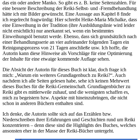
das ein oder andere ­Manko. So gibt es z. B. keine Seitenzahlen. Für
eine bessere Beschreibung der Reiki-Selbst- und -Fremd­behandlung
hätte ich mir Bilder gewünscht. Eine Aussage aus Kapitel 8 finde
ich regelrecht fragwürdig: Hier schreibt Heike-Maria Michalke, dass
eine Einweihung in der Tradition (ihre Ausbildungslinie wird leider
nicht ersichtlich) nur anerkannt sei, wenn ein bestimmtes
Einweihungsöl benutzt werde. Ebenso, dass sich grundsätzlich nach
einer Behandlungsserie an vier aufeinander folgenden Tagen ein
Reinigungsprozess von 21 Tagen anschließe usw. Ich hoffe, die
Autorin kann diese Hinweise als Vorschläge für eine Optimierung
der Inhalte für eine etwaige kommende Auflage sehen.
Die Absicht der Autorin für dieses Buch ist klar, doch frage ich
mich: „Warum ein weiteres Grundlagenbuch zu Reiki?“. Auch
nachdem ich alle Seiten gelesen habe, sehe ich keinen Mehrwert
dieses Buches für die Reiki-Gemeinschaft. Grundlagenbücher zu
Reiki gibt es mittlerweile zuhauf, und die wenigsten schaffen es,
mich zu begeis­tern bzw. Aspekte mit hineinzubringen, die nicht
schon in anderen Büchern enthalten sind.
Ich denke, die Autorin sollte sich auf das Erzählen bzw.
Niederschreiben ihrer Erfahrungen und Geschichten rund um Reiki
konzentrieren – denn diese sind die Highlights des Buches, welches
ansonsten eher in der Masse der Reiki-Bücher untergeht.