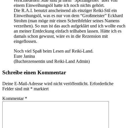
verschiedenen Stile sind ja mein “Spezialgebiet” aber von
einem Einweihungsöl hatte ich noch nichts gehört.
Die R.A.I. benutzt anscheinend als einziger Reiki-Stil ein
Einweihungsöl, was es nur von dem “Großmeister” Eckhard
Strohm (man möge mir einen Schreibfehler seines Namens
verzeihen). So nun ist das auch aufgeklärt und ich wollte euch
an meiner Entdeckung einfach teilhaben lassen. Hätte ich es
damals schon gewusst, wäre es in die Rezension mit
eingeflossen.
Noch viel Spaß beim Lesen auf Reiki-Land.
Eure Janina
(Buchrezensentin und Reiki-Land Admin)
Schreibe einen Kommentar
Deine E-Mail-Adresse wird nicht veröffentlicht.
Erforderliche
Felder sind mit
*
markiert
Kommentar
*