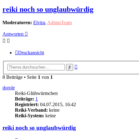
reiki noch so unglaubwürdig
Moderatoren:
Elvira
,
AdminTeam
Antworten
Druckansicht
Erweiterte
Suche
Suche
8 Beiträge • Seite
1
von
1
dorole
Reiki-Glühwürmchen
Beiträge:
1
Registriert:
04.07.2015, 16:42
Reiki-Verband:
keine
Reiki-System:
keine
reiki noch so unglaubwürdig