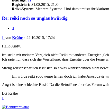
Beiträge:
11
Registriert:
31.08.2015, 21:34
Reiki-System:
Mehrere Systeme. Und damit müsst ihr klarkom
Re: reiki noch so unglaubwürdig
Zitieren
Beitrag
von
Krähe
»
22.10.2015, 17:24
Hallo Andy,
ich stelle mit meinem Vergleich nicht Reiki mit anderen Energien glei
Ich sage nur, dass sich die Vorstellung, dass Energie über die Ferne
Streng wissenschaftlich lässt sich so etwas wahrscheinlich nicht bew
Ich würde reiki sooo gerne lernen doch ich habe Angst davir wa
Angst ist eine schlechte Basis! Da die Betroffene aber das Forum wahr
LG Krähe
Nach
oben