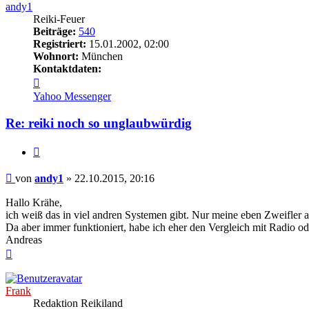
andy1
Reiki-Feuer
Beiträge:
540
Registriert:
15.01.2002, 02:00
Wohnort:
München
Kontaktdaten:
Kontaktdaten
von
Yahoo Messenger
andy1
Re: reiki noch so unglaubwürdig
Zitieren
Beitrag
von
andy1
»
22.10.2015, 20:16
Hallo Krähe,
ich weiß das in viel andren Systemen gibt. Nur meine eben Zweifler a
Da aber immer funktioniert, habe ich eher den Vergleich mit Radio ode
Andreas
Nach
oben
Frank
Redaktion Reikiland