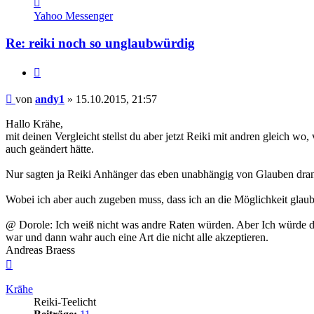
von
Yahoo Messenger
andy1
Re: reiki noch so unglaubwürdig
Zitieren
Beitrag
von
andy1
»
15.10.2015, 21:57
Hallo Krähe,
mit deinen Vergleicht stellst du aber jetzt Reiki mit andren gleich wo
auch geändert hätte.
Nur sagten ja Reiki Anhänger das eben unabhängig von Glauben dran
Wobei ich aber auch zugeben muss, dass ich an die Möglichkeit glau
@ Dorole: Ich weiß nicht was andre Raten würden. Aber Ich würde dir r
war und dann wahr auch eine Art die nicht alle akzeptieren.
Andreas Braess
Nach
oben
Krähe
Reiki-Teelicht