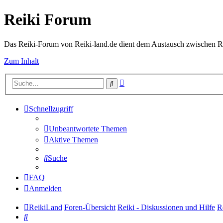
Reiki Forum
Das Reiki-Forum von Reiki-land.de dient dem Austausch zwischen Rei
Zum Inhalt
Erweiterte
Suche
Suche
Schnellzugriff
Unbeantwortete Themen
Aktive Themen
Suche
FAQ
Anmelden
ReikiLand
Foren-Übersicht
Reiki - Diskussionen und Hilfe
R
Suche