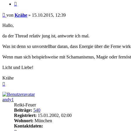
Zitieren
Beitrag
von
Krähe
»
15.10.2015, 12:39
Hallo,
da der Thread relativ jung ist, antworte ich mal.
Was ist denn so unvorstellbar daran, dass Energie über die Ferne wir
Wenn man sich beispielsweise mit Schamanismus, Magie oder fernöstlic
Licht und Liebe!
Krähe
Nach
oben
andy1
Reiki-Feuer
Beiträge:
540
Registriert:
15.01.2002, 02:00
Wohnort:
München
Kontaktdaten:
Kontaktdaten