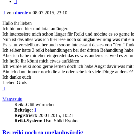
Zitieren
Beitrag
von
dorole
»
08.07.2015, 23:10
Hallo ihr lieben
Ich bin neu hier und total anfänger.
Ich interessiere mich schon länger für Reiki und möchte es so gerne l
Nun ist das alles was ich hier lese noch so unglaubwürdig was mit ei
Es ist unvorstellbar aber auch soooo intetessant das es von "fern" funk
Ich selber hatte 3 reiki behandlungen bei der dritten Behandlung hab
Aber ich habe mir eher eingeredet das es was anderes ist weil es zu 
Ich hoffe Ihr könnt mich etwas aufklären
Ich würde reiki sooo gerne lernen doch ich habe Angst davir was mit m
Bin ich dann immer noch die alte oder sehe ich viele Dinge anderst??
Ich danke euch
Lieben Gruß
Nach
oben
Mamazulu
Reiki-Glühwürmchen
Beiträge:
1
Registriert:
20.01.2015, 10:21
Reiki-System:
Usui Shiki Ryoho
Re: reiki noch so unglaubwürdig