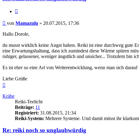
Zitieren
Beitrag
von
Mamazulu
»
20.07.2015, 17:36
Hallo Dorole,
du musst wirklich keine Angst haben. Reiki ist eine durchweg gute Ene
eine Erwartungshaltung, dass ich zumindest diese Wärme spüren müss
ruhiger, gelassener, weniger ängstlich und unsicher... Trotzdem bin i
Es ist eher so eine Art von Weiterentwicklung, wenn man sich darauf 
Liebe Grüße
Nach
oben
Krähe
Reiki-Teelicht
Beiträge:
11
Registriert:
31.08.2015, 21:34
Reiki-System:
Mehrere Systeme. Und damit müsst ihr klarkom
Re: reiki noch so unglaubwürdig