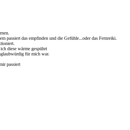
ernen.
nem passiert das empfinden und die Gefühle...oder das Fernreiki.
tioniert.
e ich diese wärme gespührt
unglaubwürdig für mich war.
ir passiert