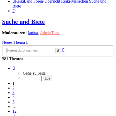
ReikiLand
Foren-Übersicht
Reiki-Menschen
Suche und
Biete
Suche
Suche und Biete
Moderatoren:
Janina
,
AdminTeam
Neues Thema
Erweiterte
Suche
Suche
581 Themen
Seite
1
Gehe zu Seite:
von
12
1
2
3
4
5
…
12
Nächste