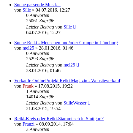
Suche passende Musik...
von
Sille
»
04.07.2016, 12:27
0
Antworten
25061
Zugriffe
Letzter Beitrag
von
Sille
04.07.2016, 12:27
Suche Reiki - Menschen und/oder Gruppe in Lüneburg
von
mel25
»
28.01.2016, 01:46
0
Antworten
25293
Zugriffe
Letzter Beitrag
von
mel25
28.01.2016, 01:46
Verkaufe OnlineProjekt Reiki Magazin - Websiteverkauf
von
Frank
»
17.08.2015, 19:22
1
Antworten
14014
Zugriffe
Letzter Beitrag
von
StilleWasser
21.08.2015, 19:54
Reiki-Kreis oder Reiki-Stammtisch in Stuttgart?
von
Franzi
»
08.09.2014, 17:04
3
Antworten