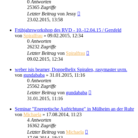
0
Antworten
25365
Zugriffe
Letzter Beitrag
von
Jessy
23.02.2015, 13:58
Frühjahrsworkshop des RVD - 10.-12.04.15 / Gersfeld
von
Spiralfrau
»
09.02.2015, 12:34
0
Antworten
26232
Zugriffe
Letzter Beitrag
von
Spiralfrau
09.02.2015, 12:34
weber isis beamer, Doppelhelix Spiralen, rasymaster uvm.
von
gundababa
»
31.01.2015, 11:16
0
Antworten
25562
Zugriffe
Letzter Beitrag
von
gundababa
31.01.2015, 11:16
Seminar "Energetische Aufrichtung" in Mülheim an der Ruhr
von
Michaela
»
17.08.2014, 11:23
4
Antworten
16362
Zugriffe
Letzter Beitrag
von
Michaela
17.08.2014, 18:13