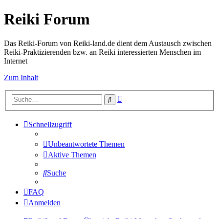
Reiki Forum
Das Reiki-Forum von Reiki-land.de dient dem Austausch zwischen
Reiki-Praktizierenden bzw. an Reiki interessierten Menschen im
Internet
Zum Inhalt
Erweiterte
Suche
Suche
Schnellzugriff
Unbeantwortete Themen
Aktive Themen
Suche
FAQ
Anmelden