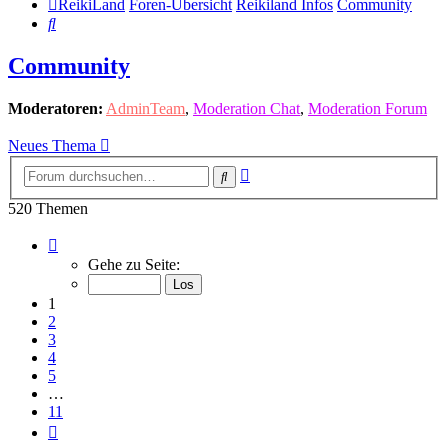
ReikiLand
Foren-Übersicht
Reikiland Infos
Community
Suche
Community
Moderatoren:
AdminTeam
,
Moderation Chat
,
Moderation Forum
Neues Thema
Erweiterte
Suche
Suche
520 Themen
Seite
1
Gehe zu Seite:
von
11
1
2
3
4
5
…
11
Nächste