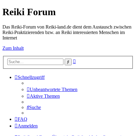
Reiki Forum
Das Reiki-Forum von Reiki-land.de dient dem Austausch zwischen
Reiki-Praktizierenden bzw. an Reiki interessierten Menschen im
Internet
Zum Inhalt
Erweiterte
Suche
Suche
Schnellzugriff
Unbeantwortete Themen
Aktive Themen
Suche
FAQ
Anmelden