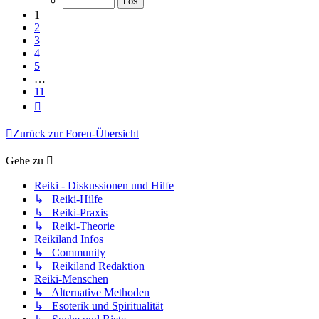
11
1
2
3
4
5
…
11
Nächste
Zurück zur Foren-Übersicht
Gehe zu
Reiki - Diskussionen und Hilfe
↳ Reiki-Hilfe
↳ Reiki-Praxis
↳ Reiki-Theorie
Reikiland Infos
↳ Community
↳ Reikiland Redaktion
Reiki-Menschen
↳ Alternative Methoden
↳ Esoterik und Spiritualität