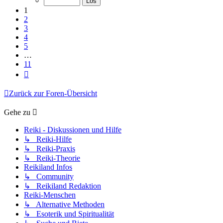
11
1
2
3
4
5
…
11
Nächste
Zurück zur Foren-Übersicht
Gehe zu
Reiki - Diskussionen und Hilfe
↳ Reiki-Hilfe
↳ Reiki-Praxis
↳ Reiki-Theorie
Reikiland Infos
↳ Community
↳ Reikiland Redaktion
Reiki-Menschen
↳ Alternative Methoden
↳ Esoterik und Spiritualität