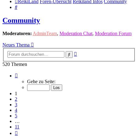
ReikiLand
Foren-Übersicht
Reikiland Infos
Community
Suche
Community
Moderatoren:
AdminTeam
,
Moderation Chat
,
Moderation Forum
Neues Thema
Erweiterte
Suche
Suche
520 Themen
Seite
1
Gehe zu Seite:
von
11
1
2
3
4
5
…
11
Nächste