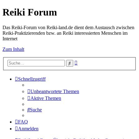
Reiki Forum
Das Reiki-Forum von Reiki-land.de dient dem Austausch zwischen
Reiki-Praktizierenden bzw. an Reiki interessierten Menschen im
Internet
Zum Inhalt
Erweiterte
Suche
Suche
Schnellzugriff
Unbeantwortete Themen
Aktive Themen
Suche
FAQ
Anmelden