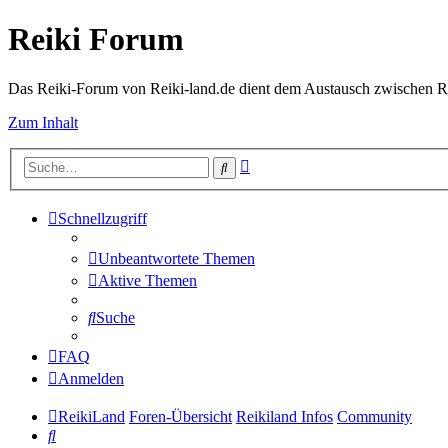
Reiki Forum
Das Reiki-Forum von Reiki-land.de dient dem Austausch zwischen Rei
Zum Inhalt
Erweiterte
Suche
Suche
Schnellzugriff
Unbeantwortete Themen
Aktive Themen
Suche
FAQ
Anmelden
ReikiLand
Foren-Übersicht
Reikiland Infos
Community
Suche