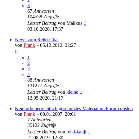
3
67
Antworten
104558
Zugriffe
Letzter Beitrag
von
Makkus
03.10.2020, 17:37
News zum Reiki-Chat
von
Frank
»
05.12.2012, 22:27
1
2
3
4
88
Antworten
131277
Zugriffe
Letzter Beitrag
von
kleine
12.05.2020, 21:17
Kein urheberrechtlich geschütztes Material im Forum posten
von
Frank
»
08.01.2007, 20:01
7
Antworten
35122
Zugriffe
Letzter Beitrag
von
reiki-kanji
21.08.2019, 12:30