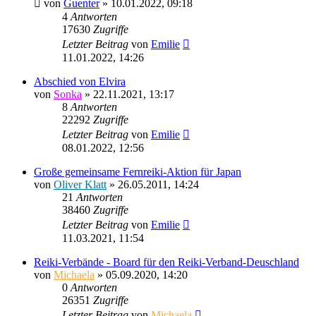
von
Guenter
»
10.01.2022, 09:18
4
Antworten
17630
Zugriffe
Letzter Beitrag
von
Emilie
11.01.2022, 14:26
Abschied von Elvira
von
Sonka
»
22.11.2021, 13:17
8
Antworten
22292
Zugriffe
Letzter Beitrag
von
Emilie
08.01.2022, 12:56
Große gemeinsame Fernreiki-Aktion für Japan
von
Oliver Klatt
»
26.05.2011, 14:24
21
Antworten
38460
Zugriffe
Letzter Beitrag
von
Emilie
11.03.2021, 11:54
Reiki-Verbände - Board für den Reiki-Verband-Deuschland
von
Michaela
»
05.09.2020, 14:20
0
Antworten
26351
Zugriffe
Letzter Beitrag
von
Michaela