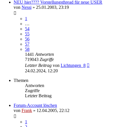
NEU hier???? Vorstellungsthread für neue USER
von
Nessi
»
25.01.2003, 23:19
1
…
54
55
56
57
58
1441
Antworten
719043
Zugriffe
Letzter Beitrag
von
Lichtungen_8
24.02.2024, 12:20
Themen
Antworten
Zugriffe
Letzter Beitrag
Forum-Account löschen
von
Frank
»
12.04.2005, 22:12
1
2