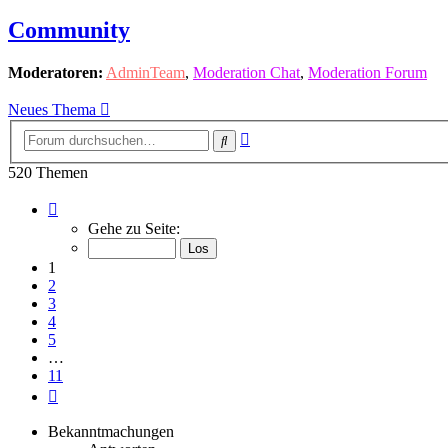
Community
Moderatoren:
AdminTeam
,
Moderation Chat
,
Moderation Forum
Neues Thema
Erweiterte
Suche
Suche
520 Themen
Seite
1
Gehe zu Seite:
von
11
1
2
3
4
5
…
11
Nächste
Bekanntmachungen