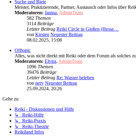
Suche und Biete
Meister, Praktizierende, Partner, Austausch oder Infos über
Moderatoren:
Janina
,
AdminTeam
582
Themen
3114
Beiträge
Letzter Beitrag
Reiki Circle in Gießen (Hesse…
von
Kirsten
Neuester Beitrag
08.02.2025, 15:08
Offtopic
Alles, was nicht direkt mit Reiki oder dem Forum als solches z
Moderatoren:
Elvira
,
AdminTeam
1096
Themen
39476
Beiträge
Letzter Beitrag
Re: Wasser beleben
von
nerv
Neuester Beitrag
25.09.2024, 20:26
Gehe zu
Reiki - Diskussionen und Hilfe
↳ Reiki-Hilfe
↳ Reiki-Praxis
↳ Reiki-Theorie
Reikiland Infos