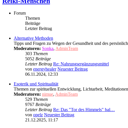
Reiki-Menschen
Forum
Themen
Beiträge
Letzter Beitrag
Alternative Methoden
Tipps und Fragen zu Wegen der Gesundheit und des persönlic
Moderatoren:
Sonka
,
AdminTeam
303
Themen
5052
Beiträge
Letzter Beitrag
Re: Nahrungsergänzungsmittel
von
energyhealer
Neuester Beitrag
06.11.2024, 12:33
Esoterik und Spiritualität
Themen zur spirituellen Entwicklung, Lichtarbeit, Meditation
Moderatoren:
nimue
,
AdminTeam
529
Themen
9767
Beiträge
Letzter Beitrag
Re: Das "Tor des Himmels" bal…
von
opelz
Neuester Beitrag
21.12.2025, 11:17