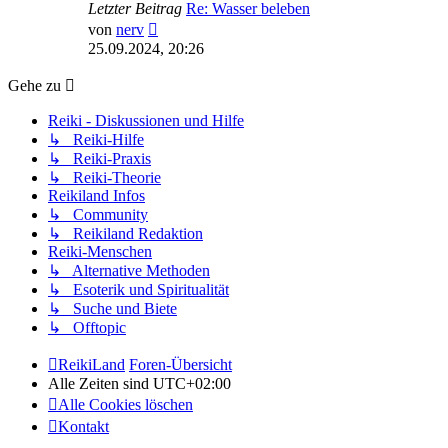
Letzter Beitrag
Re: Wasser beleben
Neuester
von
nerv
Beitrag
25.09.2024, 20:26
Gehe zu
Reiki - Diskussionen und Hilfe
↳ Reiki-Hilfe
↳ Reiki-Praxis
↳ Reiki-Theorie
Reikiland Infos
↳ Community
↳ Reikiland Redaktion
Reiki-Menschen
↳ Alternative Methoden
↳ Esoterik und Spiritualität
↳ Suche und Biete
↳ Offtopic
ReikiLand
Foren-Übersicht
Alle Zeiten sind
UTC+02:00
Alle Cookies löschen
Kontakt