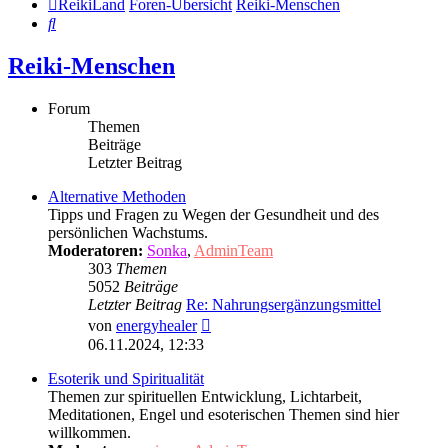
ReikiLand
Foren-Übersicht
Reiki-Menschen
Suche
Reiki-Menschen
Forum
Themen
Beiträge
Letzter Beitrag
Alternative Methoden
Tipps und Fragen zu Wegen der Gesundheit und des
persönlichen Wachstums.
Moderatoren:
Sonka
,
AdminTeam
303
Themen
5052
Beiträge
Letzter Beitrag
Re: Nahrungsergänzungsmittel
Neuester
von
energyhealer
Beitrag
06.11.2024, 12:33
Esoterik und Spiritualität
Themen zur spirituellen Entwicklung, Lichtarbeit,
Meditationen, Engel und esoterischen Themen sind hier
willkommen.