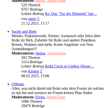
Moderatoren:
nimue
,
AdminTeam
529
Themen
9767
Beiträge
Letzter Beitrag
Re: Das "Tor des Himmels" bal…
Neuester
von
opelz
Beitrag
21.12.2025, 11:17
Suche und Biete
Meister, Praktizierende, Partner, Austausch oder Infos über
Reiki im Web, Zubehör für Reiki und andere Praktiken,
Reisen, Wohnen und mehr. Keine Angebote von Neu-
Anmeldungen!!!
Moderatoren:
Janina
,
AdminTeam
582
Themen
3114
Beiträge
Letzter Beitrag
Reiki Circle in Gießen (Hesse…
Neuester
von
Kirsten
Beitrag
08.02.2025, 15:08
Offtopic
Alles, was nicht direkt mit Reiki oder dem Forum als solches
zu tun hat und sonstwo im Forum keinen Platz findet.
Moderatoren:
Elvira
,
AdminTeam
1096
Themen
39476
Beiträge