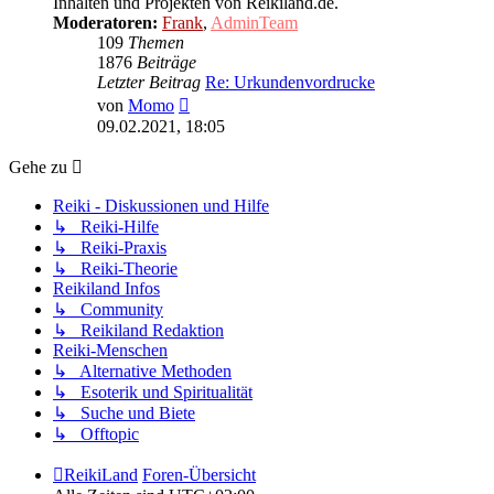
Inhalten und Projekten von Reikiland.de.
Moderatoren:
Frank
,
AdminTeam
109
Themen
1876
Beiträge
Letzter Beitrag
Re: Urkundenvordrucke
Neuester
von
Momo
Beitrag
09.02.2021, 18:05
Gehe zu
Reiki - Diskussionen und Hilfe
↳ Reiki-Hilfe
↳ Reiki-Praxis
↳ Reiki-Theorie
Reikiland Infos
↳ Community
↳ Reikiland Redaktion
Reiki-Menschen
↳ Alternative Methoden
↳ Esoterik und Spiritualität
↳ Suche und Biete
↳ Offtopic
ReikiLand
Foren-Übersicht