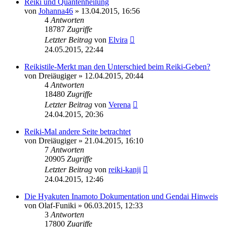
Reiki und Quantenheilung
von
Johanna46
»
13.04.2015, 16:56
4
Antworten
18787
Zugriffe
Letzter Beitrag
von
Elvira
24.05.2015, 22:44
Reikistile-Merkt man den Unterschied beim Reiki-Geben?
von
Dreiäugiger
»
12.04.2015, 20:44
4
Antworten
18480
Zugriffe
Letzter Beitrag
von
Verena
24.04.2015, 20:36
Reiki-Mal andere Seite betrachtet
von
Dreiäugiger
»
21.04.2015, 16:10
7
Antworten
20905
Zugriffe
Letzter Beitrag
von
reiki-kanji
24.04.2015, 12:46
Die Hyakuten Inamoto Dokumentation und Gendai Hinweis
von
Olaf-Funiki
»
06.03.2015, 12:33
3
Antworten
17800
Zugriffe