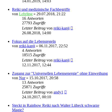
14.01.2019, 14:03
Reiki und medizinische Fachbegriffe
von
Lehrling
»
29.07.2018, 21:22
16
Antworten
27793
Zugriffe
Letzter Beitrag
von
reiki-kanji
26.08.2018, 14:00
Fokus auf die Lebensregeln
von
reiki-kanji
»
06.11.2017, 22:52
4
Antworten
18515
Zugriffe
Letzter Beitrag
von
reiki-kanji
12.11.2017, 12:44
Zugang zur "Universellen Lebensenergie" ohne Einweihung
von
Nur
»
15.10.2017, 20:58
13
Antworten
25871
Zugriffe
Letzter Beitrag
von
andy1
24.10.2017, 00:10
Steckt in Rainbow Reiki nach Walter Lübeck schwarze
Magie?