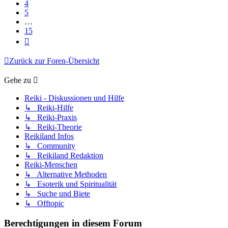
4
5
…
15
Nächste
Zurück zur Foren-Übersicht
Gehe zu
Reiki - Diskussionen und Hilfe
↳ Reiki-Hilfe
↳ Reiki-Praxis
↳ Reiki-Theorie
Reikiland Infos
↳ Community
↳ Reikiland Redaktion
Reiki-Menschen
↳ Alternative Methoden
↳ Esoterik und Spiritualität
↳ Suche und Biete
↳ Offtopic
Berechtigungen in diesem Forum