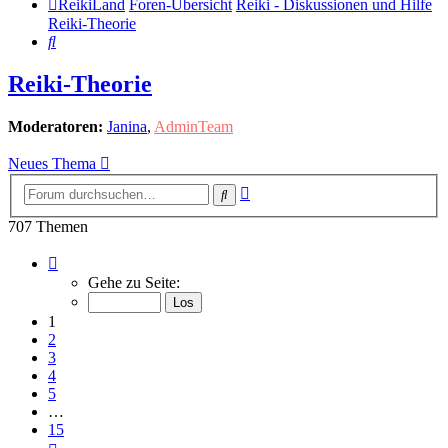
ReikiLand
Foren-Übersicht
Reiki - Diskussionen und Hilfe
Reiki-Theorie
Suche
Reiki-Theorie
Moderatoren:
Janina
,
AdminTeam
Neues Thema
Erweiterte
Suche
Suche
707 Themen
Seite
1
Gehe zu Seite:
von
15
1
2
3
4
5
…
15
Nächste