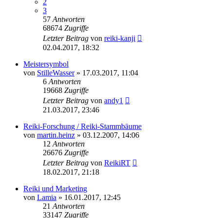
2
3
57
Antworten
68674
Zugriffe
Letzter Beitrag
von
reiki-kanji
02.04.2017, 18:32
Meistersymbol
von
StilleWasser
»
17.03.2017, 11:04
6
Antworten
19668
Zugriffe
Letzter Beitrag
von
andy1
21.03.2017, 23:46
Reiki-Forschung / Reiki-Stammbäume
von
martin.heinz
»
03.12.2007, 14:06
12
Antworten
26676
Zugriffe
Letzter Beitrag
von
ReikiRT
18.02.2017, 21:18
Reiki und Marketing
von
Lamia
»
16.01.2017, 12:45
21
Antworten
33147
Zugriffe