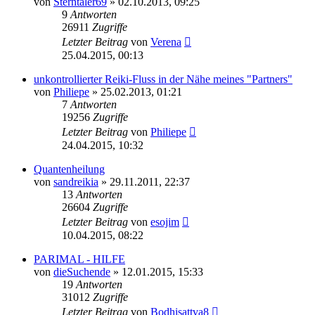
von
Sterntaler69
»
02.10.2013, 09:25
9
Antworten
26911
Zugriffe
Letzter Beitrag
von
Verena
25.04.2015, 00:13
unkontrollierter Reiki-Fluss in der Nähe meines "Partners"
von
Philiepe
»
25.02.2013, 01:21
7
Antworten
19256
Zugriffe
Letzter Beitrag
von
Philiepe
24.04.2015, 10:32
Quantenheilung
von
sandreikia
»
29.11.2011, 22:37
13
Antworten
26604
Zugriffe
Letzter Beitrag
von
esojim
10.04.2015, 08:22
PARIMAL - HILFE
von
dieSuchende
»
12.01.2015, 15:33
19
Antworten
31012
Zugriffe
Letzter Beitrag
von
Bodhisattva8