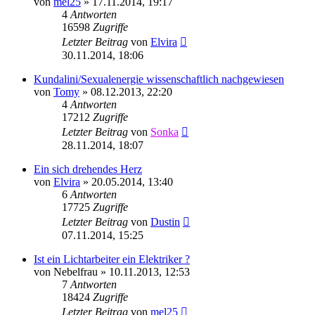
von
mel25
»
17.11.2014, 19:17
4
Antworten
16598
Zugriffe
Letzter Beitrag
von
Elvira
30.11.2014, 18:06
Kundalini/Sexualenergie wissenschaftlich nachgewiesen
von
Tomy
»
08.12.2013, 22:20
4
Antworten
17212
Zugriffe
Letzter Beitrag
von
Sonka
28.11.2014, 18:07
Ein sich drehendes Herz
von
Elvira
»
20.05.2014, 13:40
6
Antworten
17725
Zugriffe
Letzter Beitrag
von
Dustin
07.11.2014, 15:25
Ist ein Lichtarbeiter ein Elektriker ?
von
Nebelfrau
»
10.11.2013, 12:53
7
Antworten
18424
Zugriffe
Letzter Beitrag
von
mel25