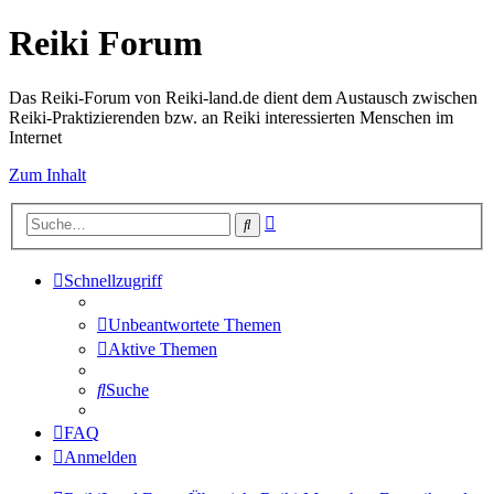
Reiki Forum
Das Reiki-Forum von Reiki-land.de dient dem Austausch zwischen
Reiki-Praktizierenden bzw. an Reiki interessierten Menschen im
Internet
Zum Inhalt
Erweiterte
Suche
Suche
Schnellzugriff
Unbeantwortete Themen
Aktive Themen
Suche
FAQ
Anmelden