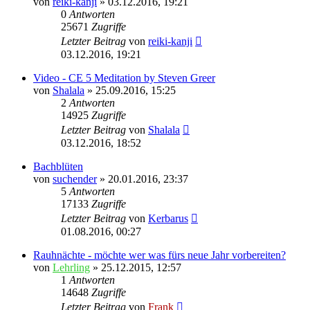
von
reiki-kanji
»
03.12.2016, 19:21
0
Antworten
25671
Zugriffe
Letzter Beitrag
von
reiki-kanji
03.12.2016, 19:21
Video - CE 5 Meditation by Steven Greer
von
Shalala
»
25.09.2016, 15:25
2
Antworten
14925
Zugriffe
Letzter Beitrag
von
Shalala
03.12.2016, 18:52
Bachblüten
von
suchender
»
20.01.2016, 23:37
5
Antworten
17133
Zugriffe
Letzter Beitrag
von
Kerbarus
01.08.2016, 00:27
Rauhnächte - möchte wer was fürs neue Jahr vorbereiten?
von
Lehrling
»
25.12.2015, 12:57
1
Antworten
14648
Zugriffe
Letzter Beitrag
von
Frank