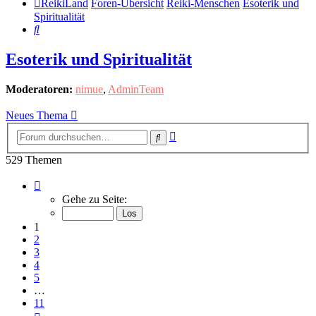
ReikiLand
Foren-Übersicht
Reiki-Menschen
Esoterik und
Spiritualität
Suche
Esoterik und Spiritualität
Moderatoren:
nimue
,
AdminTeam
Neues Thema
Erweiterte
Suche
Suche
529 Themen
Seite
1
Gehe zu Seite:
von
11
1
2
3
4
5
…
11
Nächste