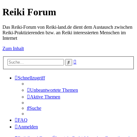
Reiki Forum
Das Reiki-Forum von Reiki-land.de dient dem Austausch zwischen
Reiki-Praktizierenden bzw. an Reiki interessierten Menschen im
Internet
Zum Inhalt
Erweiterte
Suche
Suche
Schnellzugriff
Unbeantwortete Themen
Aktive Themen
Suche
FAQ
Anmelden