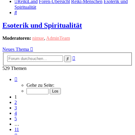
ReikiLand
Foren-Übersicht
Reiki-Menschen
Esoterik und
Spiritualität
Suche
Esoterik und Spiritualität
Moderatoren:
nimue
,
AdminTeam
Neues Thema
Erweiterte
Suche
Suche
529 Themen
Seite
1
Gehe zu Seite:
von
11
1
2
3
4
5
…
11
Nächste