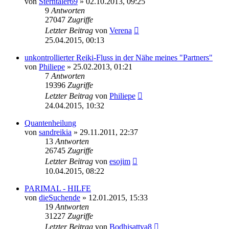
von
Sterntaler69
»
02.10.2013, 09:25
9
Antworten
27047
Zugriffe
Letzter Beitrag
von
Verena
25.04.2015, 00:13
unkontrollierter Reiki-Fluss in der Nähe meines "Partners"
von
Philiepe
»
25.02.2013, 01:21
7
Antworten
19396
Zugriffe
Letzter Beitrag
von
Philiepe
24.04.2015, 10:32
Quantenheilung
von
sandreikia
»
29.11.2011, 22:37
13
Antworten
26745
Zugriffe
Letzter Beitrag
von
esojim
10.04.2015, 08:22
PARIMAL - HILFE
von
dieSuchende
»
12.01.2015, 15:33
19
Antworten
31227
Zugriffe
Letzter Beitrag
von
Bodhisattva8