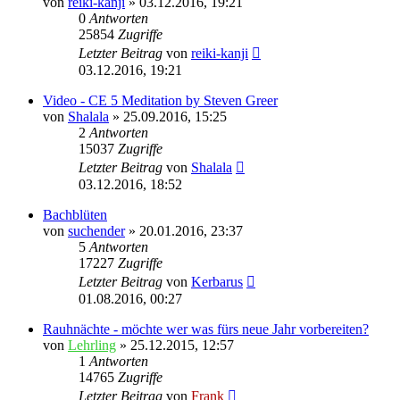
von
reiki-kanji
»
03.12.2016, 19:21
0
Antworten
25854
Zugriffe
Letzter Beitrag
von
reiki-kanji
03.12.2016, 19:21
Video - CE 5 Meditation by Steven Greer
von
Shalala
»
25.09.2016, 15:25
2
Antworten
15037
Zugriffe
Letzter Beitrag
von
Shalala
03.12.2016, 18:52
Bachblüten
von
suchender
»
20.01.2016, 23:37
5
Antworten
17227
Zugriffe
Letzter Beitrag
von
Kerbarus
01.08.2016, 00:27
Rauhnächte - möchte wer was fürs neue Jahr vorbereiten?
von
Lehrling
»
25.12.2015, 12:57
1
Antworten
14765
Zugriffe
Letzter Beitrag
von
Frank