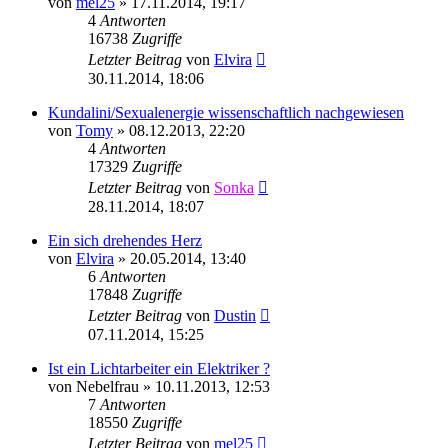
von
mel25
»
17.11.2014, 19:17
4
Antworten
16738
Zugriffe
Letzter Beitrag
von
Elvira
30.11.2014, 18:06
Kundalini/Sexualenergie wissenschaftlich nachgewiesen
von
Tomy
»
08.12.2013, 22:20
4
Antworten
17329
Zugriffe
Letzter Beitrag
von
Sonka
28.11.2014, 18:07
Ein sich drehendes Herz
von
Elvira
»
20.05.2014, 13:40
6
Antworten
17848
Zugriffe
Letzter Beitrag
von
Dustin
07.11.2014, 15:25
Ist ein Lichtarbeiter ein Elektriker ?
von
Nebelfrau
»
10.11.2013, 12:53
7
Antworten
18550
Zugriffe
Letzter Beitrag
von
mel25