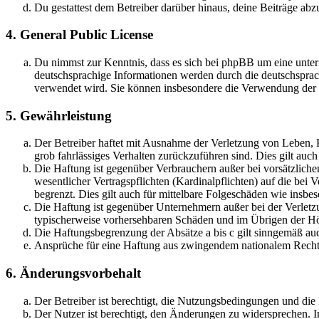
Du gestattest dem Betreiber darüber hinaus, deine Beiträge abz
4. General Public License
Du nimmst zur Kenntnis, dass es sich bei phpBB um eine unter
deutschsprachige Informationen werden durch die deutschsprac
verwendet wird. Sie können insbesondere die Verwendung der S
5. Gewährleistung
Der Betreiber haftet mit Ausnahme der Verletzung von Leben, Kö
grob fahrlässiges Verhalten zurückzuführen sind. Dies gilt au
Die Haftung ist gegenüber Verbrauchern außer bei vorsätzlich
wesentlicher Vertragspflichten (Kardinalpflichten) auf die be
begrenzt. Dies gilt auch für mittelbare Folgeschäden wie ins
Die Haftung ist gegenüber Unternehmern außer bei der Verletzu
typischerweise vorhersehbaren Schäden und im Übrigen der Höh
Die Haftungsbegrenzung der Absätze a bis c gilt sinngemäß auc
Ansprüche für eine Haftung aus zwingendem nationalem Recht 
6. Änderungsvorbehalt
Der Betreiber ist berechtigt, die Nutzungsbedingungen und di
Der Nutzer ist berechtigt, den Änderungen zu widersprechen. I