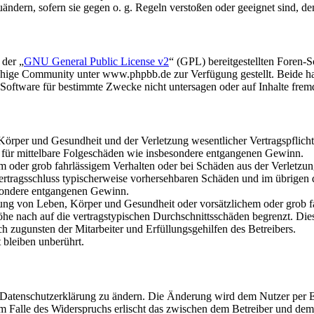
uändern, sofern sie gegen o. g. Regeln verstoßen oder geeignet sind, 
 der „
GNU General Public License v2
“ (GPL) bereitgestellten Foren
hige Community unter www.phpbb.de zur Verfügung gestellt. Beide hab
oftware für bestimmte Zwecke nicht untersagen oder auf Inhalte frem
rper und Gesundheit und der Verletzung wesentlicher Vertragspflichten
ch für mittelbare Folgeschäden wie insbesondere entgangenen Gewinn.
em oder grob fahrlässigem Verhalten oder bei Schäden aus der Verletz
i Vertragsschluss typischerweise vorhersehbaren Schäden und im übrigen
besondere entgangenen Gewinn.
ng von Leben, Körper und Gesundheit oder vorsätzlichem oder grob fah
e nach auf die vertragstypischen Durchschnittsschäden begrenzt. Dies
h zugunsten der Mitarbeiter und Erfüllungsgehilfen des Betreibers.
bleiben unberührt.
e Datenschutzerklärung zu ändern. Die Änderung wird dem Nutzer per E-
m Falle des Widerspruchs erlischt das zwischen dem Betreiber und dem 