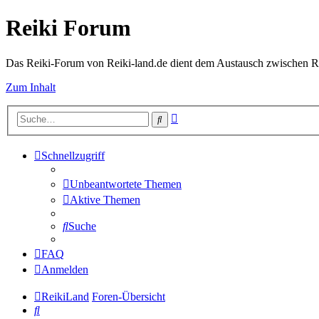
Reiki Forum
Das Reiki-Forum von Reiki-land.de dient dem Austausch zwischen Rei
Zum Inhalt
Erweiterte
Suche
Suche
Schnellzugriff
Unbeantwortete Themen
Aktive Themen
Suche
FAQ
Anmelden
ReikiLand
Foren-Übersicht
Suche