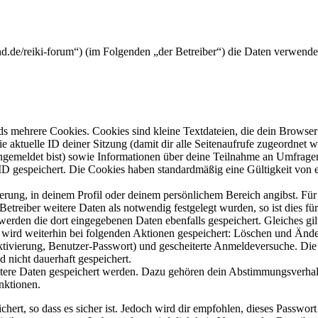
and.de/reiki-forum“) (im Folgenden „der Betreiber“) die Daten verwen
s mehrere Cookies. Cookies sind kleine Textdateien, die dein Browser 
ie aktuelle ID deiner Sitzung (damit dir alle Seitenaufrufe zugeordnet
angemeldet bist) sowie Informationen über deine Teilnahme an Umfragen
ID gespeichert. Die Cookies haben standardmäßig eine Gültigkeit von e
ierung, in deinem Profil oder deinem persönlichem Bereich angibst. Für
reiber weitere Daten als notwendig festgelegt wurden, so ist dies für 
 werden die dort eingegebenen Daten ebenfalls gespeichert. Gleiches gi
e wird weiterhin bei folgenden Aktionen gespeichert: Löschen und Änd
ktivierung, Benutzer-Passwort) und gescheiterte Anmeldeversuche. D
d nicht dauerhaft gespeichert.
eitere Daten gespeichert werden. Dazu gehören dein Abstimmungsverhal
nktionen.
ert, so dass es sicher ist. Jedoch wird dir empfohlen, dieses Passwor