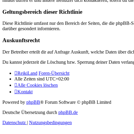
hinaus dürfen er und andere Benutzer dich kontaktieren, sofern du die
Geltungsbereich dieser Richtlinie
Diese Richtlinie umfasst nur den Bereich der Seiten, die die phpBB-S
darüber gesondert informieren.
Auskunftsrecht
Der Betreiber erteilt dir auf Anfrage Auskunft, welche Daten über dic
Du kannst jederzeit die Löschung bzw. Sperrung deiner Daten verlange
ReikiLand
Foren-Übersicht
Alle Zeiten sind
UTC+02:00
Alle Cookies löschen
Kontakt
Powered by
phpBB
® Forum Software © phpBB Limited
Deutsche Übersetzung durch
phpBB.de
Datenschutz
|
Nutzungsbedingungen