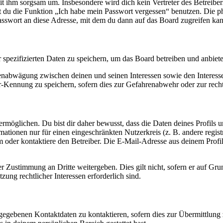
it ihm sorgsam um. Insbesondere wird dich kein Vertreter des Betreibe
nst du die Funktion „Ich habe mein Passwort vergessen“ benutzen. Di
asswort an diese Adresse, mit dem du dann auf das Board zugreifen kan
r spezifizierten Daten zu speichern, um das Board betreiben und anbiet
ssenabwägung zwischen deinen und seinen Interessen sowie den Interes
-Kennung zu speichern, sofern dies zur Gefahrenabwehr oder zur recht
möglichen. Du bist dir daher bewusst, dass die Daten deines Profils und
mationen nur für einen eingeschränkten Nutzerkreis (z. B. andere regist
oder kontaktiere den Betreiber. Die E-Mail-Adresse aus deinem Profil 
r Zustimmung an Dritte weitergeben. Dies gilt nicht, sofern er auf Gr
zung rechtlicher Interessen erforderlich sind.
ngegebenen Kontaktdaten zu kontaktieren, sofern dies zur Übermittlung z