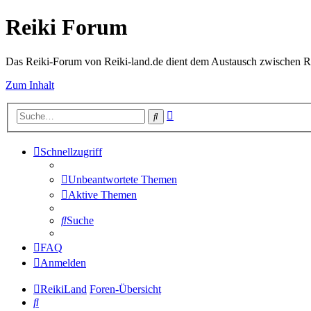
Reiki Forum
Das Reiki-Forum von Reiki-land.de dient dem Austausch zwischen Rei
Zum Inhalt
Erweiterte
Suche
Suche
Schnellzugriff
Unbeantwortete Themen
Aktive Themen
Suche
FAQ
Anmelden
ReikiLand
Foren-Übersicht
Suche