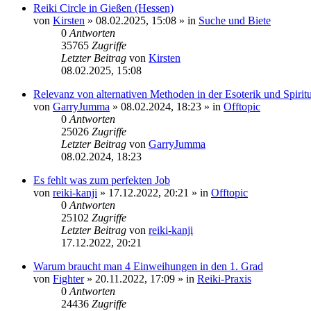
Reiki Circle in Gießen (Hessen)
von
Kirsten
»
08.02.2025, 15:08
» in
Suche und Biete
0
Antworten
35765
Zugriffe
Letzter Beitrag
von
Kirsten
08.02.2025, 15:08
Relevanz von alternativen Methoden in der Esoterik und Spiritua
von
GarryJumma
»
08.02.2024, 18:23
» in
Offtopic
0
Antworten
25026
Zugriffe
Letzter Beitrag
von
GarryJumma
08.02.2024, 18:23
Es fehlt was zum perfekten Job
von
reiki-kanji
»
17.12.2022, 20:21
» in
Offtopic
0
Antworten
25102
Zugriffe
Letzter Beitrag
von
reiki-kanji
17.12.2022, 20:21
Warum braucht man 4 Einweihungen in den 1. Grad
von
Fighter
»
20.11.2022, 17:09
» in
Reiki-Praxis
0
Antworten
24436
Zugriffe