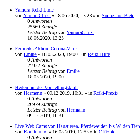
Yamura Reiki Linie
von
YamuraChrist
»
18.06.2020, 13:23
» in
Suche und Biete
0
Antworten
25569
Zugriffe
Letzter Beitrag
von
YamuraChrist
18.06.2020, 13:23
Fernreiki-Aktion: Corona-Virus
von
Emilie
»
18.03.2020, 19:00
» in
Reiki-Hilfe
0
Antworten
25922
Zugriffe
Letzter Beitrag
von
Emilie
18.03.2020, 19:00
Heilen mit der Vorstellungskraft
von
Hermann
»
09.12.2019, 10:31
» in
Reiki-Praxis
0
Antworten
26979
Zugriffe
Letzter Beitrag
von
Hermann
09.12.2019, 10:31
Live Web Cams von Haustieren, Pferdeweiden bis Wilden Tier
von
Kontiniuum
»
16.08.2019, 12:53
» in
Offtopic
0
Antworten