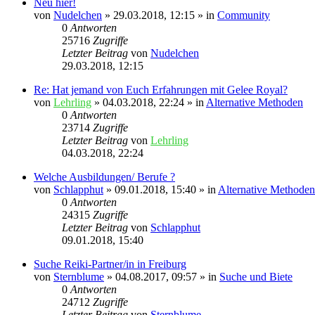
Neu hier!
von
Nudelchen
»
29.03.2018, 12:15
» in
Community
0
Antworten
25716
Zugriffe
Letzter Beitrag
von
Nudelchen
29.03.2018, 12:15
Re: Hat jemand von Euch Erfahrungen mit Gelee Royal?
von
Lehrling
»
04.03.2018, 22:24
» in
Alternative Methoden
0
Antworten
23714
Zugriffe
Letzter Beitrag
von
Lehrling
04.03.2018, 22:24
Welche Ausbildungen/ Berufe ?
von
Schlapphut
»
09.01.2018, 15:40
» in
Alternative Methoden
0
Antworten
24315
Zugriffe
Letzter Beitrag
von
Schlapphut
09.01.2018, 15:40
Suche Reiki-Partner/in in Freiburg
von
Sternblume
»
04.08.2017, 09:57
» in
Suche und Biete
0
Antworten
24712
Zugriffe
Letzter Beitrag
von
Sternblume