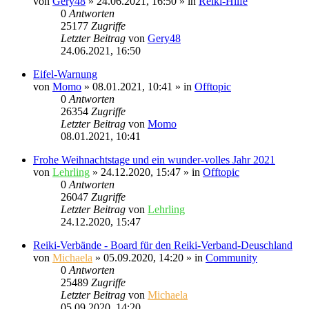
von
Gery48
»
24.06.2021, 16:50
» in
Reiki-Hilfe
0
Antworten
25177
Zugriffe
Letzter Beitrag
von
Gery48
24.06.2021, 16:50
Eifel-Warnung
von
Momo
»
08.01.2021, 10:41
» in
Offtopic
0
Antworten
26354
Zugriffe
Letzter Beitrag
von
Momo
08.01.2021, 10:41
Frohe Weihnachtstage und ein wunder-volles Jahr 2021
von
Lehrling
»
24.12.2020, 15:47
» in
Offtopic
0
Antworten
26047
Zugriffe
Letzter Beitrag
von
Lehrling
24.12.2020, 15:47
Reiki-Verbände - Board für den Reiki-Verband-Deuschland
von
Michaela
»
05.09.2020, 14:20
» in
Community
0
Antworten
25489
Zugriffe
Letzter Beitrag
von
Michaela
05.09.2020, 14:20