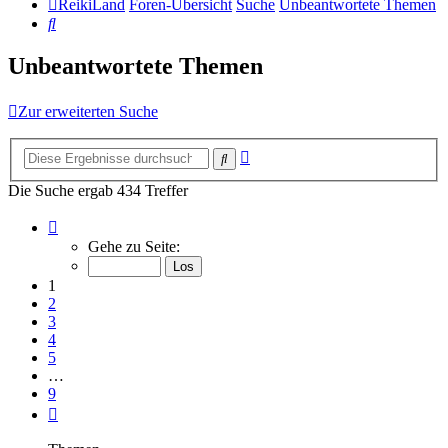
ReikiLand
Foren-Übersicht
Suche
Unbeantwortete Themen
Suche
Unbeantwortete Themen
Zur erweiterten Suche
Erweiterte
Suche
Suche
Die Suche ergab 434 Treffer
Seite
1
Gehe zu Seite:
von
9
1
2
3
4
5
…
9
Nächste