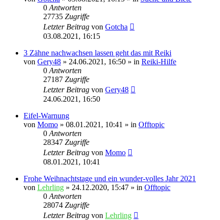
0
Antworten
27735
Zugriffe
Letzter Beitrag
von
Gotcha
03.08.2021, 16:15
3 Zähne nachwachsen lassen geht das mit Reiki
von
Gery48
»
24.06.2021, 16:50
» in
Reiki-Hilfe
0
Antworten
27187
Zugriffe
Letzter Beitrag
von
Gery48
24.06.2021, 16:50
Eifel-Warnung
von
Momo
»
08.01.2021, 10:41
» in
Offtopic
0
Antworten
28347
Zugriffe
Letzter Beitrag
von
Momo
08.01.2021, 10:41
Frohe Weihnachtstage und ein wunder-volles Jahr 2021
von
Lehrling
»
24.12.2020, 15:47
» in
Offtopic
0
Antworten
28074
Zugriffe
Letzter Beitrag
von
Lehrling