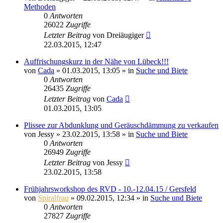
Methoden
0
Antworten
26022
Zugriffe
Letzter Beitrag
von
Dreiäugiger
22.03.2015, 12:47
Auffrischungskurz in der Nähe von Lübeck!!!
von
Cada
»
01.03.2015, 13:05
» in
Suche und Biete
0
Antworten
26435
Zugriffe
Letzter Beitrag
von
Cada
01.03.2015, 13:05
Plissee zur Abdunklung und Geräuschdämmung zu verkaufen
von
Jessy
»
23.02.2015, 13:58
» in
Suche und Biete
0
Antworten
26949
Zugriffe
Letzter Beitrag
von
Jessy
23.02.2015, 13:58
Frühjahrsworkshop des RVD - 10.-12.04.15 / Gersfeld
von
Spiralfrau
»
09.02.2015, 12:34
» in
Suche und Biete
0
Antworten
27827
Zugriffe