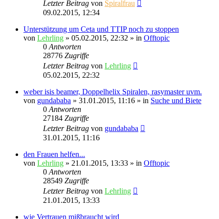
Letzter Beitrag
von
Spiralfrau
09.02.2015, 12:34
Unterstützung um Ceta und TTIP noch zu stoppen
von
Lehrling
»
05.02.2015, 22:32
» in
Offtopic
0
Antworten
28776
Zugriffe
Letzter Beitrag
von
Lehrling
05.02.2015, 22:32
weber isis beamer, Doppelhelix Spiralen, rasymaster uvm.
von
gundababa
»
31.01.2015, 11:16
» in
Suche und Biete
0
Antworten
27184
Zugriffe
Letzter Beitrag
von
gundababa
31.01.2015, 11:16
den Frauen helfen...
von
Lehrling
»
21.01.2015, 13:33
» in
Offtopic
0
Antworten
28549
Zugriffe
Letzter Beitrag
von
Lehrling
21.01.2015, 13:33
wie Vertrauen mißbraucht wird