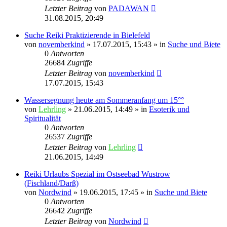
Letzter Beitrag
von
PADAWAN
31.08.2015, 20:49
Suche Reiki Praktizierende in Bielefeld
von
novemberkind
»
17.07.2015, 15:43
» in
Suche und Biete
0
Antworten
26684
Zugriffe
Letzter Beitrag
von
novemberkind
17.07.2015, 15:43
Wassersegnung heute am Sommeranfang um 15°°
von
Lehrling
»
21.06.2015, 14:49
» in
Esoterik und
Spiritualität
0
Antworten
26537
Zugriffe
Letzter Beitrag
von
Lehrling
21.06.2015, 14:49
Reiki Urlaubs Spezial im Ostseebad Wustrow
(Fischland/Darß)
von
Nordwind
»
19.06.2015, 17:45
» in
Suche und Biete
0
Antworten
26642
Zugriffe
Letzter Beitrag
von
Nordwind