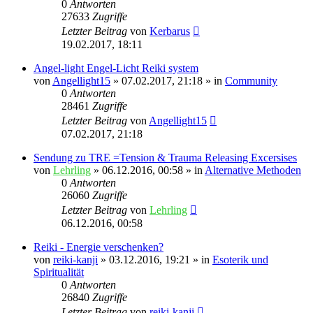
0
Antworten
27633
Zugriffe
Letzter Beitrag
von
Kerbarus
19.02.2017, 18:11
Angel-light Engel-Licht Reiki system
von
Angellight15
»
07.02.2017, 21:18
» in
Community
0
Antworten
28461
Zugriffe
Letzter Beitrag
von
Angellight15
07.02.2017, 21:18
Sendung zu TRE =Tension & Trauma Releasing Excersises
von
Lehrling
»
06.12.2016, 00:58
» in
Alternative Methoden
0
Antworten
26060
Zugriffe
Letzter Beitrag
von
Lehrling
06.12.2016, 00:58
Reiki - Energie verschenken?
von
reiki-kanji
»
03.12.2016, 19:21
» in
Esoterik und
Spiritualität
0
Antworten
26840
Zugriffe
Letzter Beitrag
von
reiki-kanji