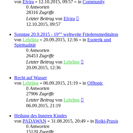
von
Elvira
»
12.10.2015, 09:57
» in
Community
0
Antworten
28316
Zugriffe
Letzter Beitrag
von
Elvira
12.10.2015, 09:57
Sonntag 20.9.2015 - 19°° weltweite Friedensmeditaiton
von
Lehrling
»
20.09.2015, 12:36
» in
Esoterik und
Spiritualität
0
Antworten
26453
Zugriffe
Letzter Beitrag
von
Lehrling
20.09.2015, 12:36
Recht auf Wasser
von
Lehrling
»
06.09.2015, 21:19
» in
Offtopic
0
Antworten
27906
Zugriffe
Letzter Beitrag
von
Lehrling
06.09.2015, 21:19
Heilung des Inneren Kindes
von
PADAWAN
»
31.08.2015, 20:49
» in
Reiki-Praxis
0
Antworten
15120
Zugriffe