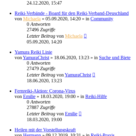
24.12.2020, 15:47
Reiki-Verbände - Board für den Reiki-Verband-Deuschland
von
Michaela
»
05.09.2020, 14:20
» in
Community
0
Antworten
27496
Zugriffe
Letzter Beitrag
von
Michaela
05.09.2020, 14:20
Yamura Reiki Linie
von
YamuraChrist
»
18.06.2020, 13:23
» in
Suche und Biete
0
Antworten
27479
Zugriffe
Letzter Beitrag
von
YamuraChrist
18.06.2020, 13:23
Fernreiki-Aktion: Corona-Virus
von
Emilie
»
18.03.2020, 19:00
» in
Reiki-Hilfe
0
Antworten
27887
Zugriffe
Letzter Beitrag
von
Emilie
18.03.2020, 19:00
Heilen mit der Vorstellungskraft
von
Hermann
»
09.12.2019, 10:31
» in
Reiki-Praxis