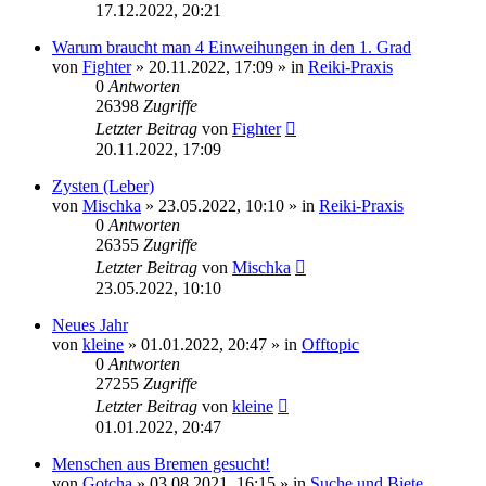
17.12.2022, 20:21
Warum braucht man 4 Einweihungen in den 1. Grad
von
Fighter
»
20.11.2022, 17:09
» in
Reiki-Praxis
0
Antworten
26398
Zugriffe
Letzter Beitrag
von
Fighter
20.11.2022, 17:09
Zysten (Leber)
von
Mischka
»
23.05.2022, 10:10
» in
Reiki-Praxis
0
Antworten
26355
Zugriffe
Letzter Beitrag
von
Mischka
23.05.2022, 10:10
Neues Jahr
von
kleine
»
01.01.2022, 20:47
» in
Offtopic
0
Antworten
27255
Zugriffe
Letzter Beitrag
von
kleine
01.01.2022, 20:47
Menschen aus Bremen gesucht!
von
Gotcha
»
03.08.2021, 16:15
» in
Suche und Biete