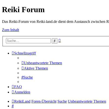
Reiki Forum
Das Reiki-Forum von Reiki-land.de dient dem Austausch zwischen Rei
Zum Inhalt
Erweiterte
Suche
Suche
Schnellzugriff
Unbeantwortete Themen
Aktive Themen
Suche
FAQ
Anmelden
ReikiLand
Foren-Übersicht
Suche
Unbeantwortete Themen
Suche