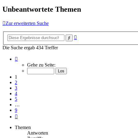
Unbeantwortete Themen
Zur erweiterten Suche
Erweiterte
Suche
Suche
Die Suche ergab 434 Treffer
Seite
1
Gehe zu Seite:
von
9
1
2
3
4
5
…
9
Nächste
Themen
Antworten