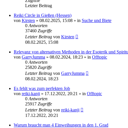
Zugriffe
Letzter Beitrag
Reiki Circle in Gießen (Hessen)
von
Kirsten
»
08.02.2025, 15:08
» in
Suche und Biete
0
Antworten
37460
Zugriffe
Letzter Beitrag
von
Kirsten
08.02.2025, 15:08
Relevanz von alternativen Methoden in der Esoterik und Spiritua
von
GarryJumma
»
08.02.2024, 18:23
» in
Offtopic
0
Antworten
25820
Zugriffe
Letzter Beitrag
von
GarryJumma
08.02.2024, 18:23
Es fehlt was zum perfekten Job
von
reiki-kanji
»
17.12.2022, 20:21
» in
Offtopic
0
Antworten
25917
Zugriffe
Letzter Beitrag
von
reiki-kanji
17.12.2022, 20:21
Warum braucht man 4 Einweihungen in den 1. Grad