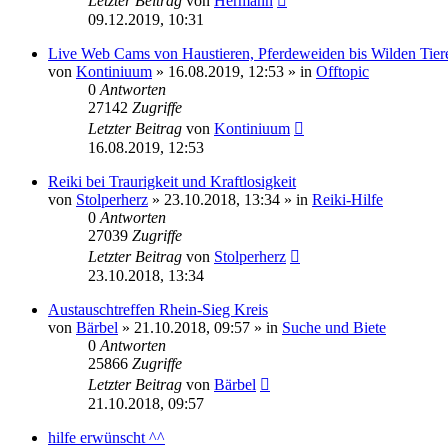
Letzter Beitrag
von
Hermann
09.12.2019, 10:31
Live Web Cams von Haustieren, Pferdeweiden bis Wilden Tier
von
Kontiniuum
»
16.08.2019, 12:53
» in
Offtopic
0
Antworten
27142
Zugriffe
Letzter Beitrag
von
Kontiniuum
16.08.2019, 12:53
Reiki bei Traurigkeit und Kraftlosigkeit
von
Stolperherz
»
23.10.2018, 13:34
» in
Reiki-Hilfe
0
Antworten
27039
Zugriffe
Letzter Beitrag
von
Stolperherz
23.10.2018, 13:34
Austauschtreffen Rhein-Sieg Kreis
von
Bärbel
»
21.10.2018, 09:57
» in
Suche und Biete
0
Antworten
25866
Zugriffe
Letzter Beitrag
von
Bärbel
21.10.2018, 09:57
hilfe erwünscht ^^