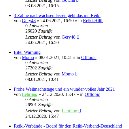
Letzter Beitrag
von
Gotcha
03.08.2021, 16:15
3 Zähne nachwachsen lassen geht das mit Reiki
von
Gery48
»
24.06.2021, 16:50
» in
Reiki-Hilfe
0
Antworten
26020
Zugriffe
Letzter Beitrag
von
Gery48
24.06.2021, 16:50
Eifel-Warnung
von
Momo
»
08.01.2021, 10:41
» in
Offtopic
0
Antworten
27202
Zugriffe
Letzter Beitrag
von
Momo
08.01.2021, 10:41
Frohe Weihnachtstage und ein wunder-volles Jahr 2021
von
Lehrling
»
24.12.2020, 15:47
» in
Offtopic
0
Antworten
26901
Zugriffe
Letzter Beitrag
von
Lehrling
24.12.2020, 15:47
Reiki-Verbände - Board für den Reiki-Verband-Deuschland