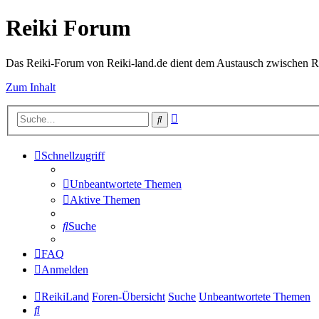
Reiki Forum
Das Reiki-Forum von Reiki-land.de dient dem Austausch zwischen Rei
Zum Inhalt
Erweiterte
Suche
Suche
Schnellzugriff
Unbeantwortete Themen
Aktive Themen
Suche
FAQ
Anmelden
ReikiLand
Foren-Übersicht
Suche
Unbeantwortete Themen
Suche