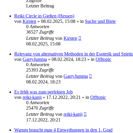
Zugriffe
Letzter Beitrag
Reiki Circle in Gießen (Hessen)
von
Kirsten
»
08.02.2025, 15:08
» in
Suche und Biete
0
Antworten
36527
Zugriffe
Letzter Beitrag
von
Kirsten
08.02.2025, 15:08
Relevanz von alternativen Methoden in der Esoterik und Spiritua
von
GarryJumma
»
08.02.2024, 18:23
» in
Offtopic
0
Antworten
25393
Zugriffe
Letzter Beitrag
von
GarryJumma
08.02.2024, 18:23
Es fehlt was zum perfekten Job
von
reiki-kanji
»
17.12.2022, 20:21
» in
Offtopic
0
Antworten
25470
Zugriffe
Letzter Beitrag
von
reiki-kanji
17.12.2022, 20:21
Warum braucht man 4 Einweihungen in den 1. Grad