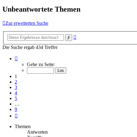
Unbeantwortete Themen
Zur erweiterten Suche
Erweiterte
Suche
Suche
Die Suche ergab 434 Treffer
Seite
1
Gehe zu Seite:
von
9
1
2
3
4
5
…
9
Nächste
Themen
Antworten