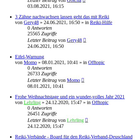
Letzter Beitrag
von
Gotcha
03.08.2021, 16:15
3 Zähne nachwachsen lassen geht das mit Reiki
von
Gery48
»
24.06.2021, 16:50
» in
Reiki-Hilfe
0
Antworten
25565
Zugriffe
Letzter Beitrag
von
Gery48
24.06.2021, 16:50
Eifel-Warnung
von
Momo
»
08.01.2021, 10:41
» in
Offtopic
0
Antworten
26733
Zugriffe
Letzter Beitrag
von
Momo
08.01.2021, 10:41
Frohe Weihnachtstage und ein wunder-volles Jahr 2021
von
Lehrling
»
24.12.2020, 15:47
» in
Offtopic
0
Antworten
26451
Zugriffe
Letzter Beitrag
von
Lehrling
24.12.2020, 15:47
Reiki-Verbände - Board für den Reiki-Verband-Deuschland