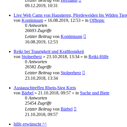
Letzter Beitrag
von
Hermann
09.12.2019, 10:31
Live Web Cams von Haustieren, Pferdeweiden bis Wilden Tier
von
Kontiniuum
»
16.08.2019, 12:53
» in
Offtopic
0
Antworten
26693
Zugriffe
Letzter Beitrag
von
Kontiniuum
16.08.2019, 12:53
Reiki bei Traurigkeit und Kraftlosigkeit
von
Stolperherz
»
23.10.2018, 13:34
» in
Reiki-Hilfe
0
Antworten
26582
Zugriffe
Letzter Beitrag
von
Stolperherz
23.10.2018, 13:34
Austauschtreffen Rhein-Sieg Kreis
von
Bärbel
»
21.10.2018, 09:57
» in
Suche und Biete
0
Antworten
25454
Zugriffe
Letzter Beitrag
von
Bärbel
21.10.2018, 09:57
hilfe erwünscht ^^