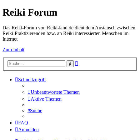
Reiki Forum
Das Reiki-Forum von Reiki-land.de dient dem Austausch zwischen
Reiki-Praktizierenden bzw. an Reiki interessierten Menschen im
Internet
Zum Inhalt
Erweiterte
Suche
Suche
Schnellzugriff
Unbeantwortete Themen
Aktive Themen
Suche
FAQ
Anmelden