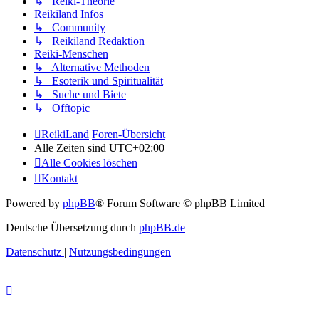
↳ Reiki-Theorie
Reikiland Infos
↳ Community
↳ Reikiland Redaktion
Reiki-Menschen
↳ Alternative Methoden
↳ Esoterik und Spiritualität
↳ Suche und Biete
↳ Offtopic
ReikiLand
Foren-Übersicht
Alle Zeiten sind
UTC+02:00
Alle Cookies löschen
Kontakt
Powered by
phpBB
® Forum Software © phpBB Limited
Deutsche Übersetzung durch
phpBB.de
Datenschutz
|
Nutzungsbedingungen