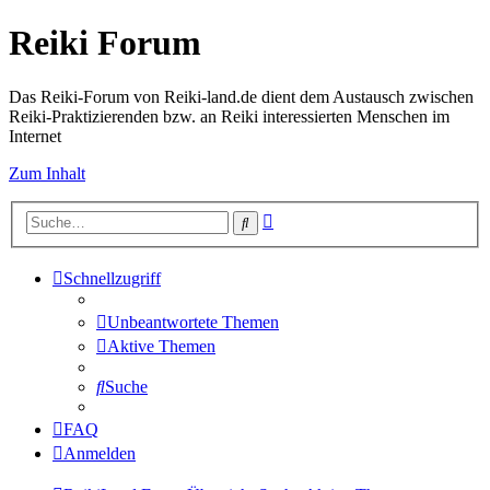
Reiki Forum
Das Reiki-Forum von Reiki-land.de dient dem Austausch zwischen
Reiki-Praktizierenden bzw. an Reiki interessierten Menschen im
Internet
Zum Inhalt
Erweiterte
Suche
Suche
Schnellzugriff
Unbeantwortete Themen
Aktive Themen
Suche
FAQ
Anmelden