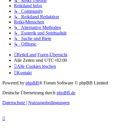
↳ Reiki-Theorie
Reikiland Infos
↳ Community
↳ Reikiland Redaktion
Reiki-Menschen
↳ Alternative Methoden
↳ Esoterik und Spiritualität
↳ Suche und Biete
↳ Offtopic
ReikiLand
Foren-Übersicht
Alle Zeiten sind
UTC+02:00
Alle Cookies löschen
Kontakt
Powered by
phpBB
® Forum Software © phpBB Limited
Deutsche Übersetzung durch
phpBB.de
Datenschutz
|
Nutzungsbedingungen