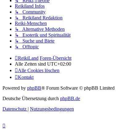
↳ Reiki-Theorie
Reikiland Infos
↳ Community
↳ Reikiland Redaktion
Reiki-Menschen
↳ Alternative Methoden
↳ Esoterik und Spiritualität
↳ Suche und Biete
↳ Offtopic
ReikiLand
Foren-Übersicht
Alle Zeiten sind
UTC+02:00
Alle Cookies löschen
Kontakt
Powered by
phpBB
® Forum Software © phpBB Limited
Deutsche Übersetzung durch
phpBB.de
Datenschutz
|
Nutzungsbedingungen