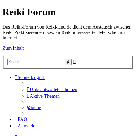
Reiki Forum
Das Reiki-Forum von Reiki-land.de dient dem Austausch zwischen
Reiki-Praktizierenden bzw. an Reiki interessierten Menschen im
Internet
Zum Inhalt
Erweiterte
Suche
Suche
Schnellzugriff
Unbeantwortete Themen
Aktive Themen
Suche
FAQ
Anmelden