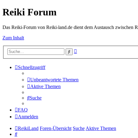
Reiki Forum
Das Reiki-Forum von Reiki-land.de dient dem Austausch zwischen Rei
Zum Inhalt
Erweiterte
Suche
Suche
Schnellzugriff
Unbeantwortete Themen
Aktive Themen
Suche
FAQ
Anmelden
ReikiLand
Foren-Übersicht
Suche
Aktive Themen
Suche