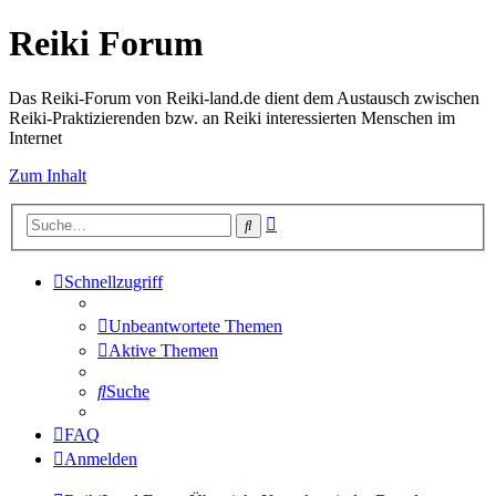
Reiki Forum
Das Reiki-Forum von Reiki-land.de dient dem Austausch zwischen
Reiki-Praktizierenden bzw. an Reiki interessierten Menschen im
Internet
Zum Inhalt
Erweiterte
Suche
Suche
Schnellzugriff
Unbeantwortete Themen
Aktive Themen
Suche
FAQ
Anmelden