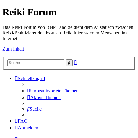
Reiki Forum
Das Reiki-Forum von Reiki-land.de dient dem Austausch zwischen
Reiki-Praktizierenden bzw. an Reiki interessierten Menschen im
Internet
Zum Inhalt
Erweiterte
Suche
Suche
Schnellzugriff
Unbeantwortete Themen
Aktive Themen
Suche
FAQ
Anmelden