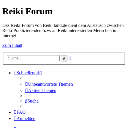
Reiki Forum
Das Reiki-Forum von Reiki-land.de dient dem Austausch zwischen
Reiki-Praktizierenden bzw. an Reiki interessierten Menschen im
Internet
Zum Inhalt
Erweiterte
Suche
Suche
Schnellzugriff
Unbeantwortete Themen
Aktive Themen
Suche
FAQ
Anmelden