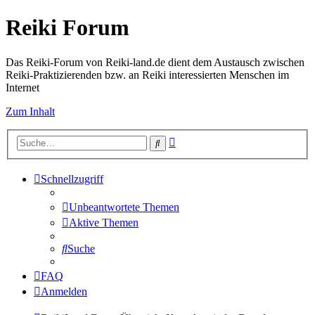
Reiki Forum
Das Reiki-Forum von Reiki-land.de dient dem Austausch zwischen
Reiki-Praktizierenden bzw. an Reiki interessierten Menschen im
Internet
Zum Inhalt
Erweiterte
Suche
Suche
Schnellzugriff
Unbeantwortete Themen
Aktive Themen
Suche
FAQ
Anmelden