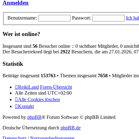
Anmelden
Benutzername:
Passwort:
Ich ha
Wer ist online?
Insgesamt sind
56
Besucher online :: 0 sichtbare Mitglieder, 0 unsich
Der Besucherrekord liegt bei
2922
Besuchern, die am 27.01.2026, 07:
Statistik
Beiträge insgesamt
153763
• Themen insgesamt
7658
• Mitglieder i
ReikiLand
Foren-Übersicht
Alle Zeiten sind
UTC+02:00
Alle Cookies löschen
Kontakt
Powered by
phpBB
® Forum Software © phpBB Limited
Deutsche Übersetzung durch
phpBB.de
Datenschutz
|
Nutzungsbedingungen