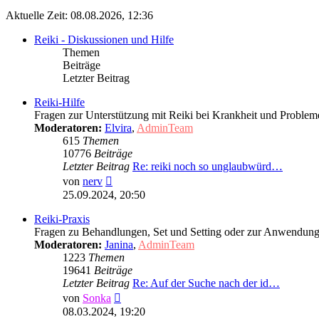
Aktuelle Zeit: 08.08.2026, 12:36
Reiki - Diskussionen und Hilfe
Themen
Beiträge
Letzter Beitrag
Reiki-Hilfe
Fragen zur Unterstützung mit Reiki bei Krankheit und Problem
Moderatoren:
Elvira
,
AdminTeam
615
Themen
10776
Beiträge
Letzter Beitrag
Re: reiki noch so unglaubwürd…
Neuester
von
nerv
Beitrag
25.09.2024, 20:50
Reiki-Praxis
Fragen zu Behandlungen, Set und Setting oder zur Anwendung
Moderatoren:
Janina
,
AdminTeam
1223
Themen
19641
Beiträge
Letzter Beitrag
Re: Auf der Suche nach der id…
Neuester
von
Sonka
Beitrag
08.03.2024, 19:20