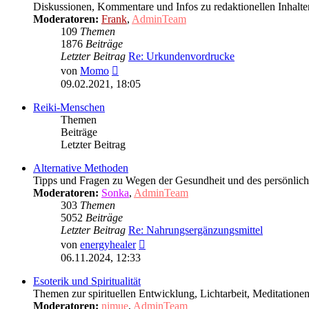
Diskussionen, Kommentare und Infos zu redaktionellen Inhalte
Moderatoren:
Frank
,
AdminTeam
109
Themen
1876
Beiträge
Letzter Beitrag
Re: Urkundenvordrucke
Neuester
von
Momo
Beitrag
09.02.2021, 18:05
Reiki-Menschen
Themen
Beiträge
Letzter Beitrag
Alternative Methoden
Tipps und Fragen zu Wegen der Gesundheit und des persönlic
Moderatoren:
Sonka
,
AdminTeam
303
Themen
5052
Beiträge
Letzter Beitrag
Re: Nahrungsergänzungsmittel
Neuester
von
energyhealer
Beitrag
06.11.2024, 12:33
Esoterik und Spiritualität
Themen zur spirituellen Entwicklung, Lichtarbeit, Meditation
Moderatoren:
nimue
,
AdminTeam