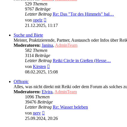
529
Themen
9767
Beiträge
Letzter Beitrag
Re: Das "Tor des Himmels" bal…
Neuester
von
opelz
Beitrag
21.12.2025, 11:17
Suche und Biete
Meister, Praktizierende, Partner, Austausch oder Infos über
Moderatoren:
Janina
,
AdminTeam
582
Themen
3114
Beiträge
Letzter Beitrag
Reiki Circle in Gießen (Hesse…
Neuester
von
Kirsten
Beitrag
08.02.2025, 15:08
Offtopic
Alles, was nicht direkt mit Reiki oder dem Forum als solches z
Moderatoren:
Elvira
,
AdminTeam
1096
Themen
39476
Beiträge
Letzter Beitrag
Re: Wasser beleben
Neuester
von
nerv
Beitrag
25.09.2024, 20:26