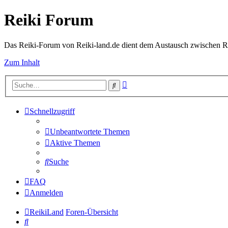
Reiki Forum
Das Reiki-Forum von Reiki-land.de dient dem Austausch zwischen Rei
Zum Inhalt
Erweiterte
Suche
Suche
Schnellzugriff
Unbeantwortete Themen
Aktive Themen
Suche
FAQ
Anmelden
ReikiLand
Foren-Übersicht
Suche