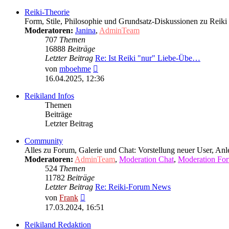
Reiki-Theorie
Form, Stile, Philosophie und Grundsatz-Diskussionen zu Reik
Moderatoren:
Janina
,
AdminTeam
707
Themen
16888
Beiträge
Letzter Beitrag
Re: Ist Reiki "nur" Liebe-Übe…
Neuester
von
mboehme
Beitrag
16.04.2025, 12:36
Reikiland Infos
Themen
Beiträge
Letzter Beitrag
Community
Alles zu Forum, Galerie und Chat: Vorstellung neuer User, An
Moderatoren:
AdminTeam
,
Moderation Chat
,
Moderation Fo
524
Themen
11782
Beiträge
Letzter Beitrag
Re: Reiki-Forum News
Neuester
von
Frank
Beitrag
17.03.2024, 16:51
Reikiland Redaktion