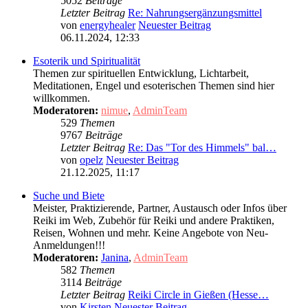
5052
Beiträge
Letzter Beitrag
Re: Nahrungsergänzungsmittel
von
energyhealer
Neuester Beitrag
06.11.2024, 12:33
Esoterik und Spiritualität
Themen zur spirituellen Entwicklung, Lichtarbeit,
Meditationen, Engel und esoterischen Themen sind hier
willkommen.
Moderatoren:
nimue
,
AdminTeam
529
Themen
9767
Beiträge
Letzter Beitrag
Re: Das "Tor des Himmels" bal…
von
opelz
Neuester Beitrag
21.12.2025, 11:17
Suche und Biete
Meister, Praktizierende, Partner, Austausch oder Infos über
Reiki im Web, Zubehör für Reiki und andere Praktiken,
Reisen, Wohnen und mehr. Keine Angebote von Neu-
Anmeldungen!!!
Moderatoren:
Janina
,
AdminTeam
582
Themen
3114
Beiträge
Letzter Beitrag
Reiki Circle in Gießen (Hesse…
von
Kirsten
Neuester Beitrag