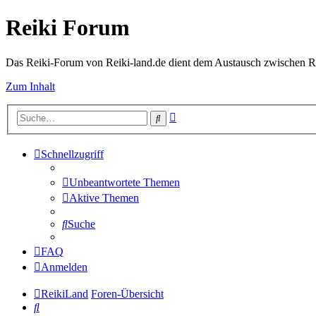
Reiki Forum
Das Reiki-Forum von Reiki-land.de dient dem Austausch zwischen Rei
Zum Inhalt
Erweiterte
Suche
Suche
Schnellzugriff
Unbeantwortete Themen
Aktive Themen
Suche
FAQ
Anmelden
ReikiLand
Foren-Übersicht
Suche