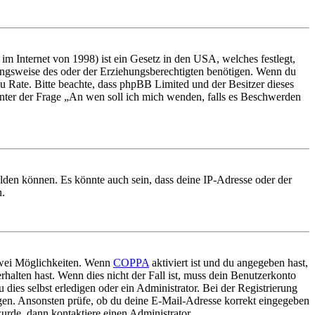
m Internet von 1998) ist ein Gesetz in den USA, welches festlegt,
ungsweise des oder der Erziehungsberechtigten benötigen. Wenn du
nd zu Rate. Bitte beachte, dass phpBB Limited und der Besitzer dieses
 unter der Frage „An wen soll ich mich wenden, falls es Beschwerden
elden können. Es könnte auch sein, dass deine IP-Adresse oder der
n.
 zwei Möglichkeiten. Wenn
COPPA
aktiviert ist und du angegeben hast,
rhalten hast. Wenn dies nicht der Fall ist, muss dein Benutzerkonto
 dies selbst erledigen oder ein Administrator. Bei der Registrierung
ungen. Ansonsten prüfe, ob du deine E-Mail-Adresse korrekt eingegeben
urde, dann kontaktiere einen Administrator.