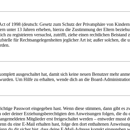
t of 1998 (deutsch: Gesetz zum Schutz der Privatsphäre von Kindern i
ern unter 13 Jahren erheben, hierzu die Zustimmung der Eltern bezieh
dich zu registrieren versuchst, zutrifft, ziehe einen rechtlichen Beista
stelle für Rechtsangelegenheiten jeglicher Art ist; außer solchen, die
erden.
 komplett ausgeschaltet hat, damit sich keine neuen Benutzer mehr anm
 wurden. Um Hilfe zu erhalten, wende dich an die Board-Administratio
richtige Passwort eingegeben hast. Wenn diese stimmen, dann gibt es
ern oder deiner Erziehungsberechtigten den Anweisungen folgen, die du e
 angemeldeten Mitglieder erst freigeschaltet werden – entweder musst du
. Wenn du eine E-Mail erhalten hast, folge den dort enthaltenen Anweis
nn du dir sicher bist, dass deine E-Mail-Adresse korrekt eingegeben w