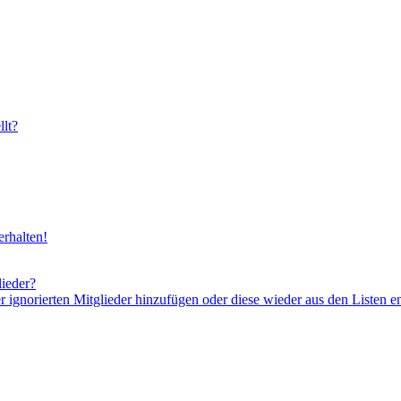
lt?
rhalten!
lieder?
er ignorierten Mitglieder hinzufügen oder diese wieder aus den Listen e